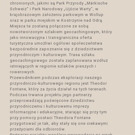
chronionych, jakimi są Park Przyrody „Märkische
Schweiz” i Park Narodowy „Ujście Warty”, w
krajobrazowym założeniu parkowym w Wollup
oraz w parku miejskim w Kostrzynie nad Odrą.
Miejsca te zostaną połączone ze sobą
nowotworzonym szlakiem geocachingowym, który
jako innowacyjna i transgraniczna oferta
turystyczna umożliwi ogółowi społeczeństwa
bezpośrednie zapoznanie się z dziedzictwem
przyrodniczym i kulturowym. Trasa szlaku
geocachingowego została zaplanowana wzdłuż
istniejących w regionie szlaków pieszych i
rowerowych.
Przewodnikiem podczas eksploracji naszego
przyrodniczo-kulturowego regionu jest Theodor
Fontane, który za życia działał na tych terenach.
Podczas trwania projektu jego partnerzy
przeprowadzają poświęcone dziedzictwu
przyrodniczemu i kulturowemu imprezy
informacyjne i edukacyjne, starając się przy tym
przy pomocy postaci Theodora Fontane
przygotować je tak, aby stały się one ciekawymi
przeżyciami dla odbiorców.
Partnerzy projektu wspólnie wprowadzają na rynek