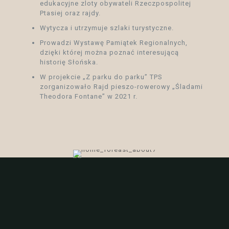
edukacyjne zloty obywateli Rzeczpospolitej
Ptasiej oraz rajdy.
Wytycza i utrzymuje szlaki turystyczne.
Prowadzi Wystawę Pamiątek Regionalnych,
dzięki której można poznać interesującą
historię Słońska.
W projekcie „Z parku do parku” TPS
zorganizowało Rajd pieszo-rowerowy „Śladami
Theodora Fontane” w 2021 r.