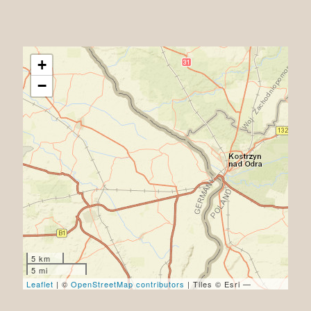
+
−
5 km
5 mi
Leaflet
| ©
OpenStreetMap contributors
| Tiles © Esri —
Source: Esri, DeLorme, NAVTEQ, USGS, Intermap, iPC,
NRCAN, Esri Japan, METI, Esri China (Hong Kong), Esri