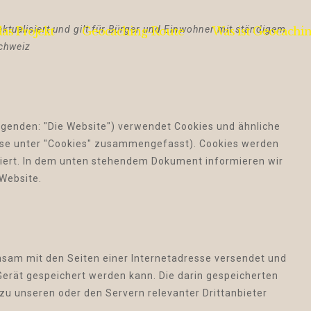
aktualisiert und gilt für Bürger und Einwohner mit ständigem
as Projekt
Geocaching-Route
Was ist Geocachin
chweiz
lgenden: "Die Website") verwendet Cookies und ähnliche
iese unter "Cookies" zusammengefasst). Cookies werden
ziert. In dem unten stehendem Dokument informieren wir
Website.
einsam mit den Seiten einer Internetadresse versendet und
rät gespeichert werden kann. Die darin gespeicherten
u unseren oder den Servern relevanter Drittanbieter