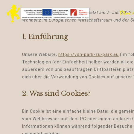
Diese Cookie-Richtlinie wurde zuletzt am 7. Juli 2022 
Über d
Wohnsitz im Europäischen Wirtschaftsraum und der S
1. Einführung
Unsere Website,
https://von-park-zu-park.eu
(im fo
Technologien (der Einfachheit halber werden all d
außerdem von uns beauftragten Drittparteien plat
dich über die Verwendung von Cookies auf unserer 
2. Was sind Cookies?
Ein Cookie ist eine einfache kleine Datei, die gem
vom Webbrowser auf dem PC oder einem anderen Ge
Informationen können während folgender Besuche z
gesendet werden.