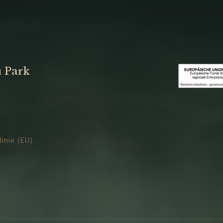
u Park
inie (EU)