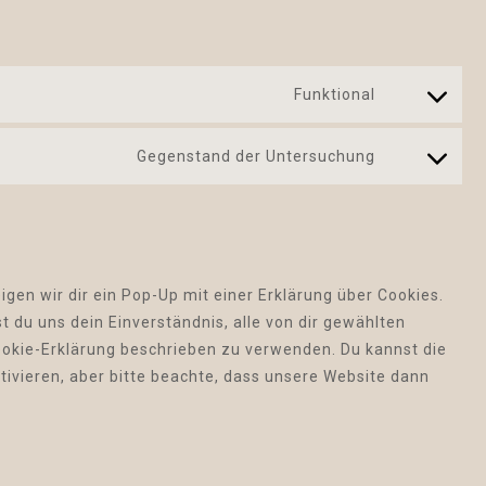
Funktional
Consent
to
Gegenstand der Untersuchung
service
Consent
polylang
to
service
sonstiges
gen wir dir ein Pop-Up mit einer Erklärung über Cookies.
st du uns dein Einverständnis, alle von dir gewählten
Cookie-Erklärung beschrieben zu verwenden. Du kannst die
vieren, aber bitte beachte, dass unsere Website dann