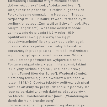
farmaceutą i posiadał w tym mieście aptekę
„Löwen-Apotheke” [pol. „Apteka pod lwami“].
Oboje rodzice pochodzili z rodzin hugenockich.
Po ukończeniu gimnazjum w Neuruppin Theodor
rozpoczął w 1836 r. naukę zawodu farmaceuty w
berlińskiej aptece „Zum weißen Schwan” [pol. „Pod
białym łabędziem“]. Wcześnie odkrył w sobie
zamiłowanie do pisania i już w roku 1839
opublikował swoją pierwszą nowelę pt.
„Geschwisterliebe” [brak przekładu polskiego].
Już ona zdradza jeden z centralnych tematów
poruszanych przez pisarza – miłość i małżeństwo
w polu napięć społecznych oczekiwań. Od roku
1849 Fontane poświęcił się wyłącznie pisaniu.
Fontane związał się z kręgami literackimi, takimi
jak słynny berlińska grupa „Tunel nad Sprewą“
[niem. „Tunnel über der Spree”]. Wspierał również
niemiecką rewolucję i bojowników o wolność w
latach 1848/49. Oprócz tekstów politycznych pisał
również artykuły do prasy i dzienniki z podróży. Do
jego najbardziej znanych dzieł należą „Wędrówki
po Marchii Brandenburskiej” [niem. „Wanderungen
durch die Mark Brandenburg”].
Fontane osiągnął międzynarodową sławę dzięki