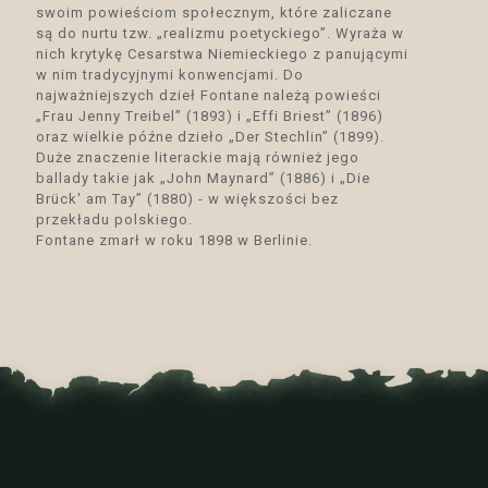
swoim powieściom społecznym, które zaliczane
są do nurtu tzw. „realizmu poetyckiego”. Wyraża w
nich krytykę Cesarstwa Niemieckiego z panującymi
w nim tradycyjnymi konwencjami. Do
najważniejszych dzieł Fontane należą powieści
„Frau Jenny Treibel” (1893) i „Effi Briest” (1896)
oraz wielkie późne dzieło „Der Stechlin” (1899).
Duże znaczenie literackie mają również jego
ballady takie jak „John Maynard” (1886) i „Die
Brück' am Tay” (1880) - w większości bez
przekładu polskiego.
Fontane zmarł w roku 1898 w Berlinie.