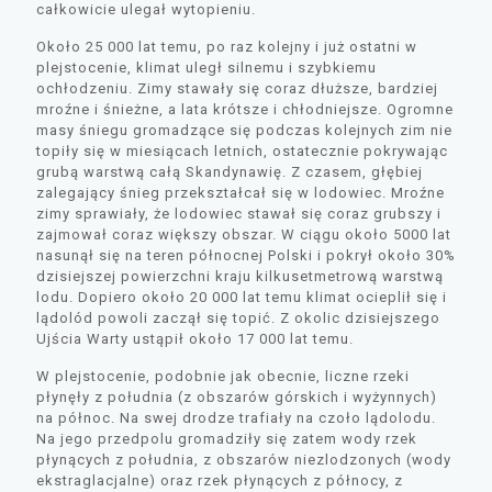
całkowicie ulegał wytopieniu.
Około 25 000 lat temu, po raz kolejny i już ostatni w
plejstocenie, klimat uległ silnemu i szybkiemu
ochłodzeniu. Zimy stawały się coraz dłuższe, bardziej
mroźne i śnieżne, a lata krótsze i chłodniejsze. Ogromne
masy śniegu gromadzące się podczas kolejnych zim nie
topiły się w miesiącach letnich, ostatecznie pokrywając
grubą warstwą całą Skandynawię. Z czasem, głębiej
zalegający śnieg przekształcał się w lodowiec. Mroźne
zimy sprawiały, że lodowiec stawał się coraz grubszy i
zajmował coraz większy obszar. W ciągu około 5000 lat
nasunął się na teren północnej Polski i pokrył około 30%
dzisiejszej powierzchni kraju kilkusetmetrową warstwą
lodu. Dopiero około 20 000 lat temu klimat ocieplił się i
lądolód powoli zaczął się topić. Z okolic dzisiejszego
Ujścia Warty ustąpił około 17 000 lat temu.
W plejstocenie, podobnie jak obecnie, liczne rzeki
płynęły z południa (z obszarów górskich i wyżynnych)
na północ. Na swej drodze trafiały na czoło lądolodu.
Na jego przedpolu gromadziły się zatem wody rzek
płynących z południa, z obszarów niezlodzonych (wody
ekstraglacjalne) oraz rzek płynących z północy, z