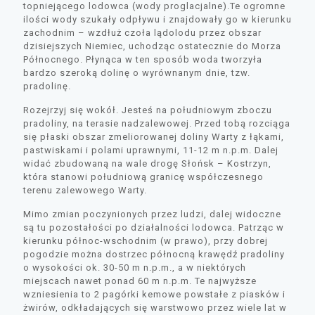
topniejącego lodowca (wody proglacjalne).Te ogromne
ilości wody szukały odpływu i znajdowały go w kierunku
zachodnim – wzdłuż czoła lądolodu przez obszar
dzisiejszych Niemiec, uchodząc ostatecznie do Morza
Północnego. Płynąca w ten sposób woda tworzyła
bardzo szeroką dolinę o wyrównanym dnie, tzw.
pradolinę.
Rozejrzyj się wokół. Jesteś na południowym zboczu
pradoliny, na terasie nadzalewowej. Przed tobą rozciąga
się płaski obszar zmeliorowanej doliny Warty z łąkami,
pastwiskami i polami uprawnymi, 11-12 m n.p.m. Dalej
widać zbudowaną na wale drogę Słońsk – Kostrzyn,
która stanowi południową granicę współczesnego
terenu zalewowego Warty.
Mimo zmian poczynionych przez ludzi, dalej widoczne
są tu pozostałości po działalności lodowca. Patrząc w
kierunku północ-wschodnim (w prawo), przy dobrej
pogodzie można dostrzec północną krawędź pradoliny
o wysokości ok. 30-50 m n.p.m., a w niektórych
miejscach nawet ponad 60 m n.p.m. Te najwyższe
wzniesienia to 2 pagórki kemowe powstałe z piasków i
żwirów, odkładających się warstwowo przez wiele lat w