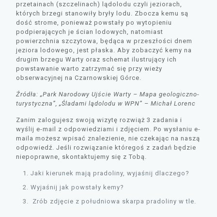
przetainach (szczelinach) lądolodu czyli jeziorach,
których brzegi stanowiły bryły lodu. Zbocza kemu są
dość strome, ponieważ powstały po wytopieniu
podpierających je ścian lodowych, natomiast
powierzchnia szczytowa, będąca w przeszłości dnem
jeziora lodowego, jest płaska. Aby zobaczyć kemy na
drugim brzegu Warty oraz schemat ilustrujący ich
powstawanie warto zatrzymać się przy wieży
obserwacyjnej na Czarnowskiej Górce.
Źródła: „Park Narodowy Ujście Warty – Mapa geologiczno-
turystyczna”, „Śladami lądolodu w WPN” – Michał Lorenc
Zanim zalogujesz swoją wizytę rozwiąż 3 zadania i
wyślij e-mail z odpowiedziami i zdjęciem. Po wysłaniu e-
maila możesz wpisać znalezienie, nie czekając na naszą
odpowiedź. Jeśli rozwiązanie któregoś z zadań będzie
niepoprawne, skontaktujemy się z Tobą.
Jaki kierunek mają pradoliny, wyjaśnij dlaczego?
Wyjaśnij jak powstały kemy?
Zrób zdjęcie z południowa skarpa pradoliny w tle.