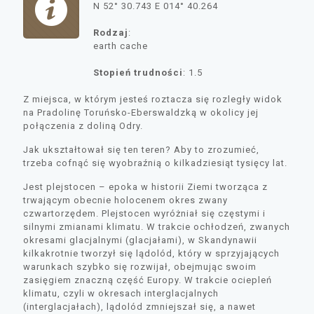
N 52° 30.743 E 014° 40.264
Rodzaj
:
earth cache
Stopień trudności
: 1.5
Z miejsca, w którym jesteś roztacza się rozległy widok
na Pradolinę Toruńsko-Eberswaldzką w okolicy jej
połączenia z doliną Odry.
Jak ukształtował się ten teren? Aby to zrozumieć,
trzeba cofnąć się wyobraźnią o kilkadziesiąt tysięcy lat.
Jest plejstocen – epoka w historii Ziemi tworząca z
trwającym obecnie holocenem okres zwany
czwartorzędem. Plejstocen wyróżniał się częstymi i
silnymi zmianami klimatu. W trakcie ochłodzeń, zwanych
okresami glacjalnymi (glacjałami), w Skandynawii
kilkakrotnie tworzył się lądolód, który w sprzyjających
warunkach szybko się rozwijał, obejmując swoim
zasięgiem znaczną część Europy. W trakcie ociepleń
klimatu, czyli w okresach interglacjalnych
(interglacjałach), lądolód zmniejszał się, a nawet