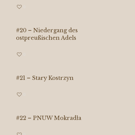
0
#20 – Niedergang des
ostpreußischen Adels
0
#21 – Stary Kostrzyn
0
#22 – PNUW Mokradła
0