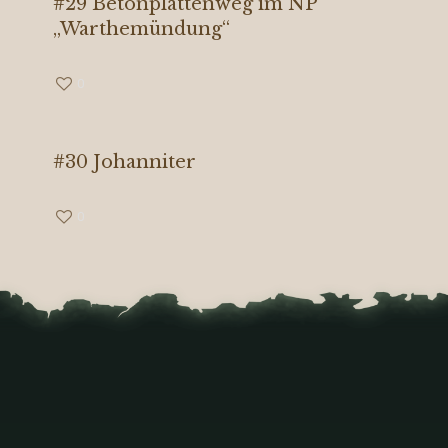
#29 Betonplattenweg im NP
„Warthemündung“
0
#30 Johanniter
0