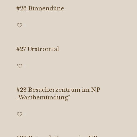
#26 Binnendüne
0
#27 Urstromtal
0
#28 Besucherzentrum im NP
„Warthemündung“
0