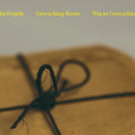
as Projekt
Geocaching-Route
Was ist Geocachin