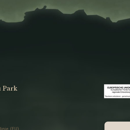
u Park
inie (EU)